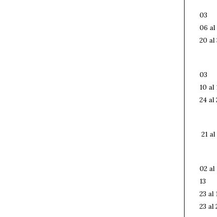
03
06 al
20 al 
03
10 al 
24 al
21 al
02 al 
13
23 al 
23 al