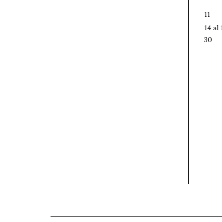
11
14 al 
30