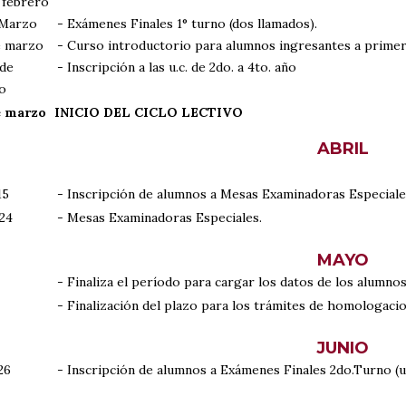
 febrero
 Marzo
- Exámenes Finales 1° turno (dos llamados).
e marzo
- Curso introductorio para alumnos ingresantes a prime
 de
- Inscripción a las u.c. de 2do. a 4to. año
o
e marzo
INICIO DEL CICLO LECTIVO
ABRIL
15
- Inscripción de alumnos a Mesas Examinadoras Especiales 
 24
- Mesas Examinadoras Especiales.
MAYO
- Finaliza el período para cargar los datos de los alumno
- Finalización del plazo para los trámites de homologacio
JUNIO
26
- Inscripción de alumnos a Exámenes Finales 2do.Turno (u