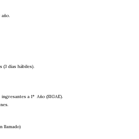
r año.
(3 días hábiles).
s ingresantes a 1° Año (SIGAE).
nes.
n llamado)